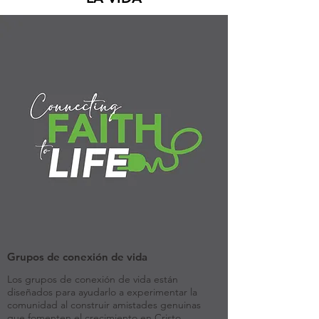
Grupos de conexión de vida
Los grupos de conexión de vida están
diseñados para ayudarlo a experimentar la
comunidad al construir amistades genuinas
que fomenten el crecimiento en Cristo.